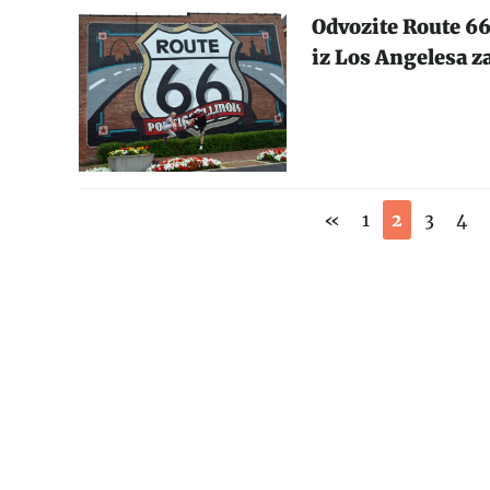
Odvozite Route 66
iz Los Angelesa z
«
1
2
3
4