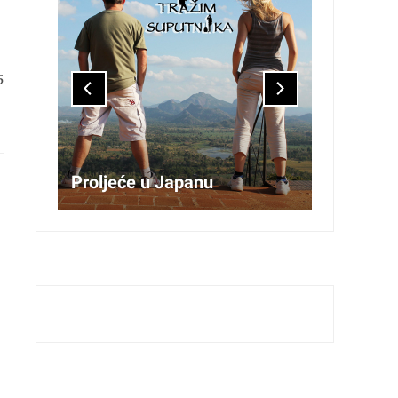
5
iju
Proljeće u Japanu
Transil