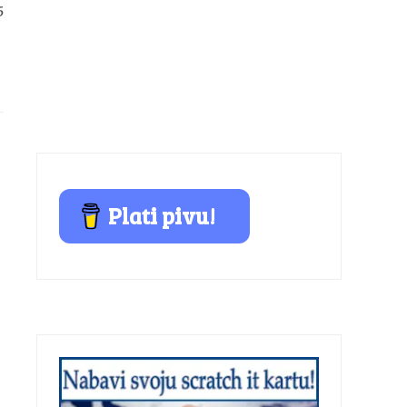
5
Plati pivu!