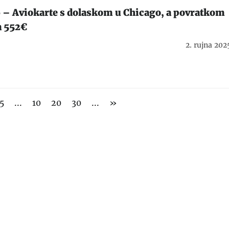
 – Aviokarte s dolaskom u Chicago, a povratkom
a 552€
2. rujna 202
Tražim suputnicu za Ken
5
...
10
20
30
...
»
🇰🇪