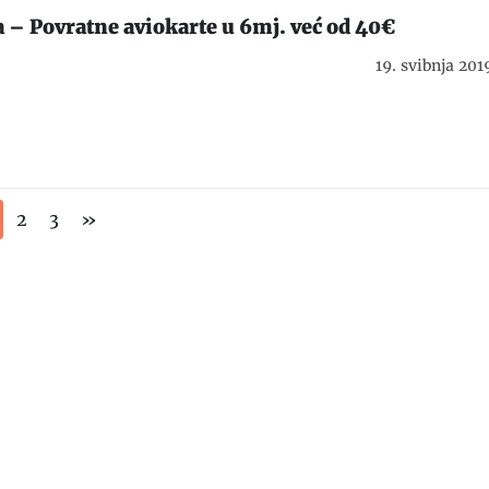
 – Povratne aviokarte u 6mj. već od 40€
19. svibnja 201
2
3
»
Malta