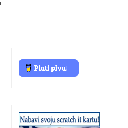
1
Plati pivu!