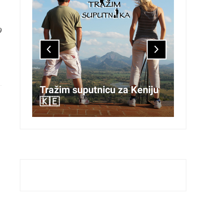
9
Tražim suputnicu za Keniju
🇰🇪
Proljeć