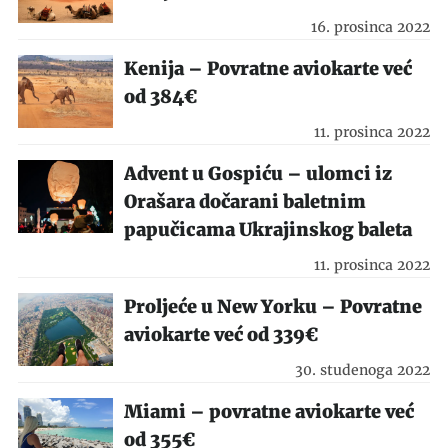
16. prosinca 2022
Kenija – Povratne aviokarte već
od 384€
11. prosinca 2022
Advent u Gospiću – ulomci iz
Orašara dočarani baletnim
papučicama Ukrajinskog baleta
11. prosinca 2022
Proljeće u New Yorku – Povratne
aviokarte već od 339€
30. studenoga 2022
Miami – povratne aviokarte već
od 355€