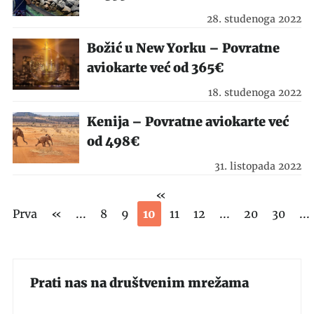
28. studenoga 2022
Božić u New Yorku – Povratne
aviokarte već od 365€
18. studenoga 2022
Kenija – Povratne aviokarte već
od 498€
31. listopada 2022
«
Prva
«
...
8
9
10
11
12
...
20
30
...
Prati nas na društvenim mrežama