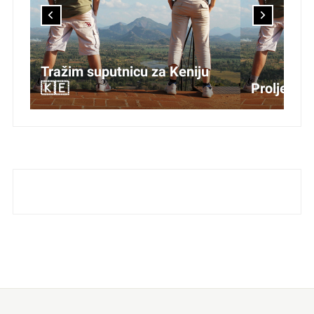
putnicu za Keniju
Proljeće u Japanu