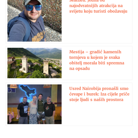
Seattleu: Jedna od
najodvratnijih atrakcija na
svijetu koju turisti obožavaju
Mestija – gradić kamenih
tornjeva u kojem je svaka
obitelj morala biti spremna
na opsadu
Usred Nairobija pronašli smo
ćevape i burek: Iza cijele priče
stoje ljudi s naših prostora