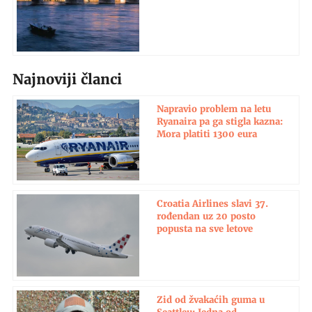
Najnoviji članci
Napravio problem na letu
Ryanaira pa ga stigla kazna:
Mora platiti 1300 eura
Croatia Airlines slavi 37.
rođendan uz 20 posto
popusta na sve letove
Zid od žvakaćih guma u