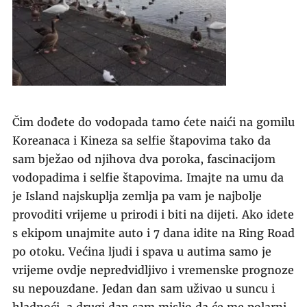
Čim dođete do vodopada tamo ćete naići na gomilu
Koreanaca i Kineza sa selfie štapovima tako da
sam bježao od njihova dva poroka, fascinacijom
vodopadima i selfie štapovima. Imajte na umu da
je Island najskuplja zemlja pa vam je najbolje
provoditi vrijeme u prirodi i biti na dijeti. Ako idete
s ekipom unajmite auto i 7 dana idite na Ring Road
po otoku. Većina ljudi i spava u autima samo je
vrijeme ovdje nepredvidljivo i vremenske prognoze
su nepouzdane. Jedan dan sam uživao u suncu i
hladnoći, a drugi dan sam mislio da će me polarni