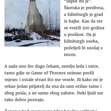
“usput mi je”.
Škotska je predivna,
a Edinburgh je grad
iz bajke. Kao da ste
se vratili 500 godina
u prošlost. Da je
Edinburgh osoba,
poželjeli bi snošaj s
istom.
A sada ono što dugo čekam, zemlju leda i vatre,
tamo gdje se Game of Thrones snimao prošli
mjesec i ostale stvari što me vesele. Ili kako mi je
rekao jedan prijatelj da zna da sam otišao tamo i
zbog posla, a ne samo zbog zabave. Neki ljudi me
tako dobro poznaju.