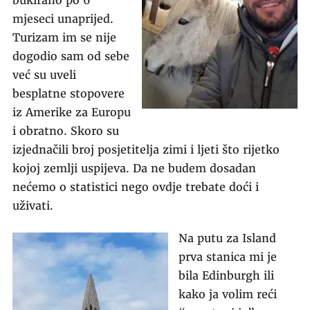
bukirano po 6
mjeseci unaprijed.
Turizam im se nije
dogodio sam od sebe
već su uveli
besplatne stopovere
iz Amerike za Europu
i obratno. Skoro su
izjednačili broj posjetitelja zimi i ljeti što rijetko
kojoj zemlji uspijeva. Da ne budem dosadan
nećemo o statistici nego ovdje trebate doći i
uživati.
Na putu za Island
prva stanica mi je
bila Edinburgh ili
kako ja volim reći