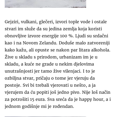
Gejziri, vulkani, glečeri, izvori tople vode i ostale
stvari im služe da su jedina zemlja koja koristi
obnovljive izvore energije 100 %. Ljudi su srdačni
kao i na Novom Zelandu. Doduše malo zatvoreniji
kako kažu, ali opuste se nakon par litara alkohola.
Žive u skladu s prirodom, urbanizam im je u
skladu, a kuće ne grade u nekim djelovima
unutrašnjosti jer tamo žive vilenjaci. I to je
ozbiljna stvar, pričaju o tome jer vjeruju da
postoje. Svi bi trebali vjerovati u nešto, a ja
vjerujem da ću popiti još jedno pivo. Nije loš način
za potrošiti 15 eura. Sva sreća da je happy hour, a i
jednom godišnje mi je rođendan.