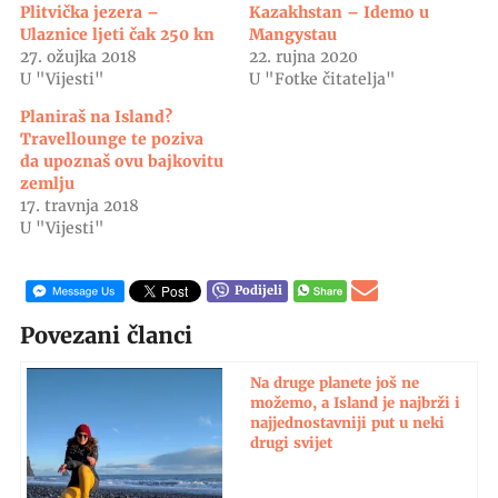
Plitvička jezera –
Kazakhstan – Idemo u
Ulaznice ljeti čak 250 kn
Mangystau
27. ožujka 2018
22. rujna 2020
U "Vijesti"
U "Fotke čitatelja"
Planiraš na Island?
Travellounge te poziva
da upoznaš ovu bajkovitu
zemlju
17. travnja 2018
U "Vijesti"
Podijeli
Povezani članci
Na druge planete još ne
možemo, a Island je najbrži i
najjednostavniji put u neki
drugi svijet