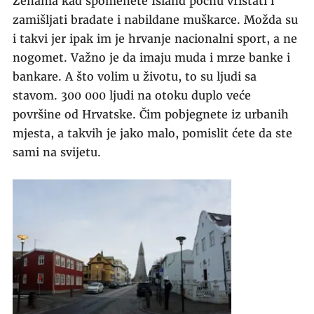
Ženama kad spomenete Island počnu vrištati i
zamišljati bradate i nabildane muškarce. Možda su
i takvi jer ipak im je hrvanje nacionalni sport, a ne
nogomet. Važno je da imaju muda i mrze banke i
bankare. A što volim u životu, to su ljudi sa
stavom. 300 000 ljudi na otoku duplo veće
površine od Hrvatske. Čim pobjegnete iz urbanih
mjesta, a takvih je jako malo, pomislit ćete da ste
sami na svijetu.