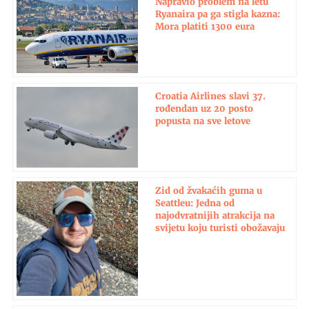
Napravio problem na letu
Ryanaira pa ga stigla kazna:
Mora platiti 1300 eura
Croatia Airlines slavi 37.
rođendan uz 20 posto
popusta na sve letove
Zid od žvakaćih guma u
Seattleu: Jedna od
najodvratnijih atrakcija na
svijetu koju turisti obožavaju